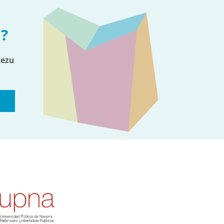
?
kezu