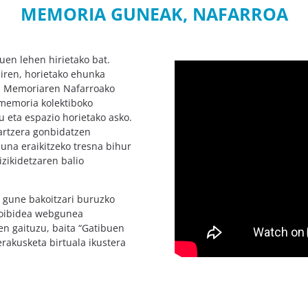
MEMORIA GUNEAK, NAFARROA
uen lehen hirietako bat.
ziren, horietako ehunka
ak. Memoriaren Nafarroako
 memoria kolektiboko
u eta espazio horietako asko.
artzera gonbidatzen
zuna eraikitzeko tresna bihur
izikidetzaren balio
gune bakoitzari buruzko
Oroibidea webgunea
en gaituzu, baita “Gatibuen
erakusketa birtuala ikustera