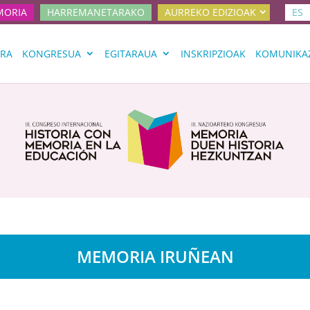
MORIA
HARREMANETARAKO
AURREKO EDIZIOAK
ES
ERA
KONGRESUA
EGITARAUA
INSKRIPZIOAK
KOMUNIKA
MEMORIA IRUÑEAN