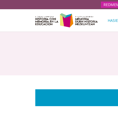
REDME
HASI