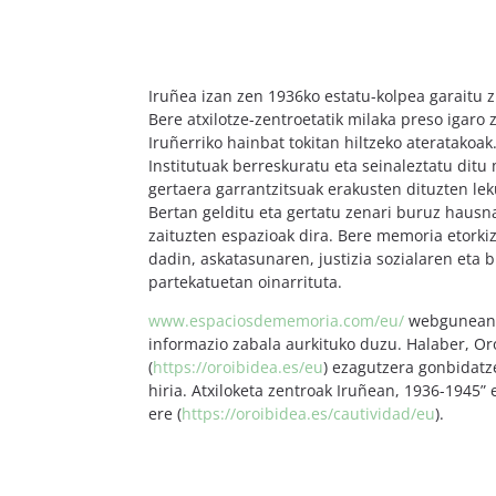
Iruñea izan zen 1936ko estatu-kolpea garaitu z
Bere atxilotze-zentroetatik milaka preso igaro 
Iruñerriko hainbat tokitan hiltzeko ateratako
Institutuak berreskuratu eta seinaleztatu ditu
gertaera garrantzitsuak erakusten dituzten lek
Bertan gelditu eta gertatu zenari buruz hausn
zaituzten espazioak dira. Bere memoria etorki
dadin, askatasunaren, justizia sozialaren eta b
partekatuetan oinarrituta.
www.espaciosdememoria.com/eu/
webgunean 
informazio zabala aurkituko duzu. Halaber, 
(
https://oroibidea.es/eu
) ezagutzera gonbidatz
hiria. Atxiloketa zentroak Iruñean, 1936-1945” 
ere (
https://oroibidea.es/cautividad/eu
).