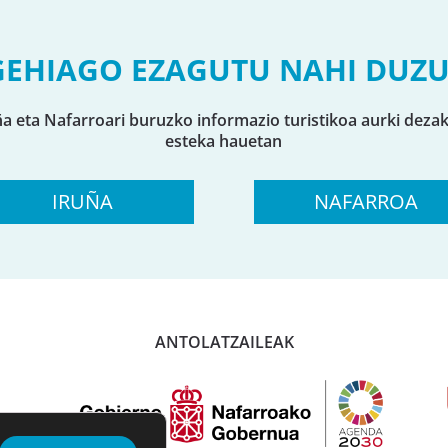
GEHIAGO EZAGUTU NAHI DUZU
ña eta Nafarroari buruzko informazio turistikoa aurki deza
esteka hauetan
IRUÑA
NAFARROA
ANTOLATZAILEAK