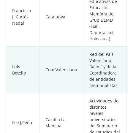
educativas de
Educació i
Francisco
Memòria del
J. Cortés
Catalunya
Grup DEMD
Nadal
(Exili,
Deportació i
Holocaust)
Red del País
Valenciano
Luis
“Xeim” y de la
Com.Valenciana
Botello
Coordinadora
de entidades
memorialistas
Actividades de
distintos
niveles
Castilla La
universitarios
Fco.J.Peña
Mancha
del Seminario
de Estudios del