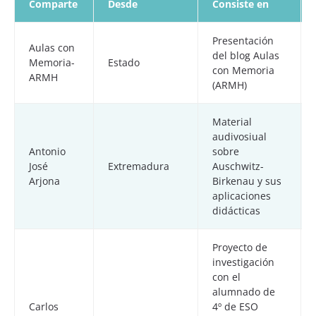
Comparte
Desde
Consiste en
Presentación
Aulas con
del blog Aulas
Memoria-
Estado
con Memoria
ARMH
(ARMH)
Material
audivosiual
Antonio
sobre
José
Extremadura
Auschwitz-
Arjona
Birkenau y sus
aplicaciones
didácticas
Proyecto de
investigación
con el
alumnado de
Carlos
4º de ESO